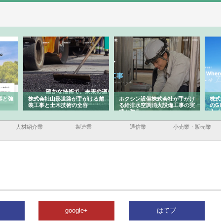
容と強
株式会社山形道路が手がける舗
ホクシン設備株式会社が手がけ
株式
装工事と土木技術の全容
る給排水空調消火設備工事の実
のG
績と強み
入メ
人材紹介業
製造業
通信業
小売業・販売業
google+
はてブ