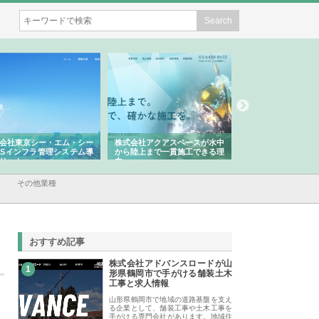
会社東京シー・エム・シー
株式会社アクアスペースが水中
株式会社地盤調査事
ISインフラ管理システム導
から陸上まで一貫施工できる理
れ続ける理由と建設
リット
由
強み
その他業種
おすすめ記事
株式会社アドバンスロードが山
1
形県鶴岡市で手がける舗装土木
工事と求人情報
山形県鶴岡市で地域の道路基盤を支え
る企業として、舗装工事や土木工事を
手がける専門会社があります。地域住