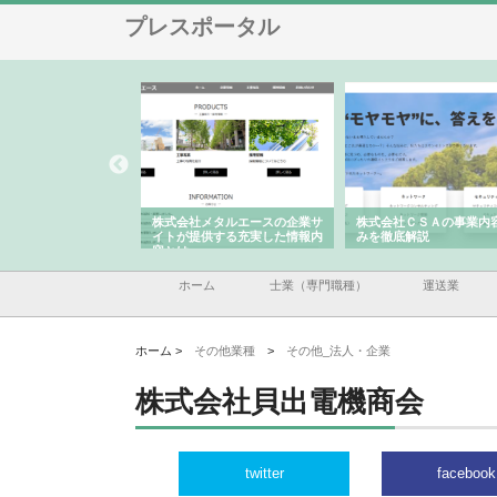
プレスポータル
ナツハラが建設と鋲螺
株式会社メタルエースの企業サ
株式会社ＣＳＡの事業内
暮らしを支える理由
イトが提供する充実した情報内
みを徹底解説
容とは
ホーム
士業（専門職種）
運送業
ホーム >
その他業種
>
その他_法人・企業
株式会社貝出電機商会
twitter
facebook