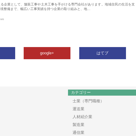
える企業として、舗装工事や土木工事を手がける専門会社があります。地域住民の生活を支
環境整備まで、幅広い工事実績を持つ企業の取り組みと、地…
ews
google+
はてブ
カテゴリー
士業（専門職種）
運送業
人材紹介業
製造業
通信業