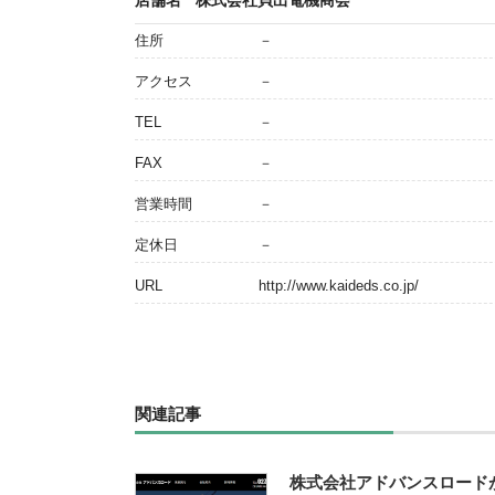
店舗名
株式会社貝出電機商会
住所
－
アクセス
－
TEL
－
FAX
－
営業時間
－
定休日
－
URL
http://www.kaideds.co.jp/
関連記事
株式会社アドバンスロード