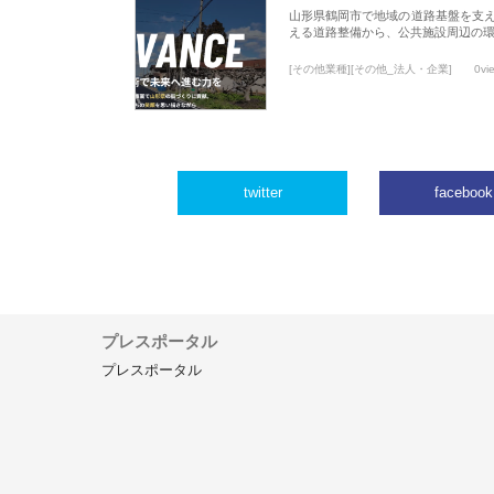
山形県鶴岡市で地域の道路基盤を支
える道路整備から、公共施設周辺の
[その他業種][その他_法人・企業]
0vi
twitter
facebook
プレスポータル
プレスポータル