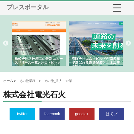
プレスポータル
選ば
株式会社名神精工の最新ニュー
有限会社エム・ビルドが南多摩
有
ルの
スリリース一覧と注目トピック
で選ばれる道路舗装と土木工事
ネ
の実力
ホーム >
その他業種
>
その他_法人・企業
株式会社電光石火
twitter
facebook
google+
はてブ