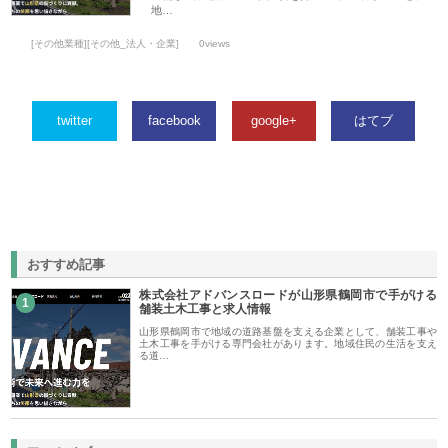
地…
[その他業種][その他_法人・企業]
0views
twitter
facebook
google+
はてブ
おすすめ記事
株式会社アドバンスロードが山形県鶴岡市で手がける
1
舗装土木工事と求人情報
山形県鶴岡市で地域の道路基盤を支える企業として、舗装工事や
土木工事を手がける専門会社があります。地域住民の生活を支え
る道…