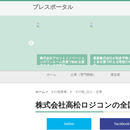
プレスポータル
ＯＮＯｃｏｍｐａｎｙ
株式会社アセットイノベーショ
庭楽株式会社が知多半島
ら広域配送を実現でき
ンのワンルーム投資で始める資
と名古屋で叶える理想の
産形成と老後準備
間
ホーム
士業（専門職種）
運送業
ホーム >
その他業種
>
その他_法人・企業
株式会社高松ロジコンの全
twitter
facebook