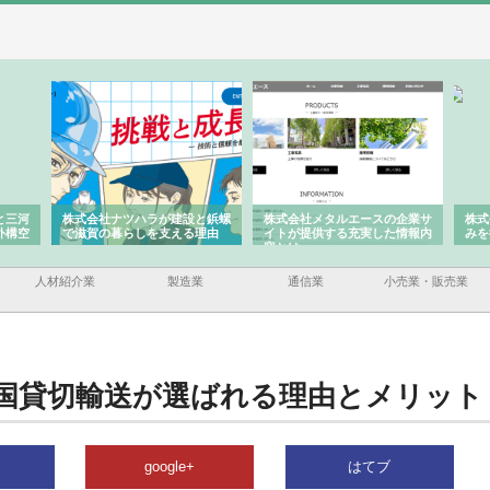
と三河
株式会社ナツハラが建設と鋲螺
株式会社メタルエースの企業サ
株式
外構空
で滋賀の暮らしを支える理由
イトが提供する充実した情報内
みを
容とは
人材紹介業
製造業
通信業
小売業・販売業
国貸切輸送が選ばれる理由とメリット
google+
はてブ