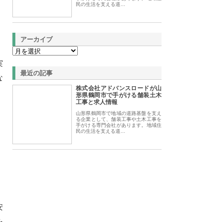
民の生活を支える道…
アーカイブ
実
最近の記事
な
株式会社アドバンスロードが山
形県鶴岡市で手がける舗装土木
工事と求人情報
山形県鶴岡市で地域の道路基盤を支え
る企業として、舗装工事や土木工事を
手がける専門会社があります。地域住
民の生活を支える道…
安
を