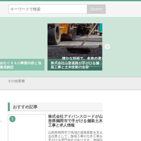
会社ＣＳＡの事業内容と強
株式会社山形道路が手がける舗
ホクシン設備株式会
徹底解説
装工事と土木技術の全容
る給排水空調消火設
績と強み
その他業種
おすすめ記事
株式会社アドバンスロードが山
1
形県鶴岡市で手がける舗装土木
工事と求人情報
山形県鶴岡市で地域の道路基盤を支え
る企業として、舗装工事や土木工事を
手がける専門会社があります。地域住