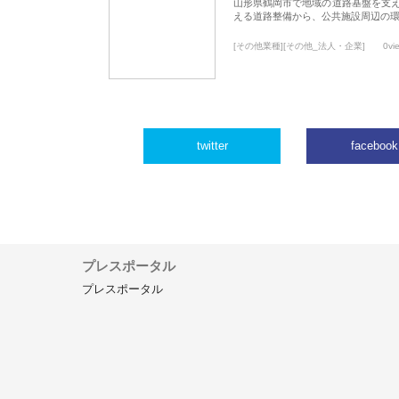
山形県鶴岡市で地域の道路基盤を支
える道路整備から、公共施設周辺の
[その他業種][その他_法人・企業]
0vi
twitter
facebook
プレスポータル
プレスポータル