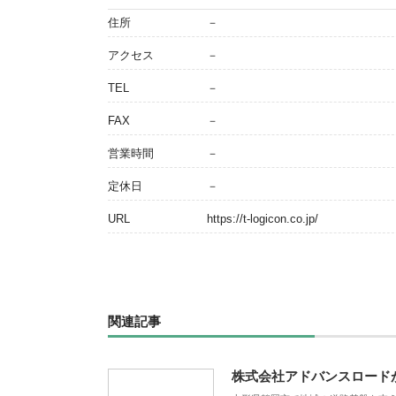
住所
－
アクセス
－
TEL
－
FAX
－
営業時間
－
定休日
－
URL
https://t-logicon.co.jp/
関連記事
株式会社アドバンスロード