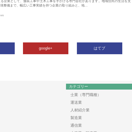
える企業として、舗装工事や土木工事を手がける専門会社があります。地域住民の生活を支
環境整備まで、幅広い工事実績を持つ企業の取り組みと、地…
ews
google+
はてブ
カテゴリー
士業（専門職種）
運送業
人材紹介業
製造業
通信業