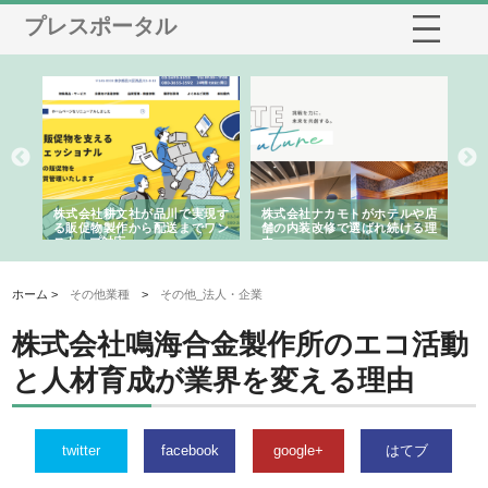
プレスポータル
ノー
株式会社耕文社が品川で実現す
株式会社ナカモトがホテルや店
株
の専
る販促物製作から配送までワン
舗の内装改修で選ばれ続ける理
れ
ストップ対応
由
強
ホーム >
その他業種
>
その他_法人・企業
株式会社鳴海合金製作所のエコ活動
と人材育成が業界を変える理由
twitter
facebook
google+
はてブ