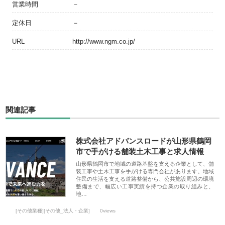
営業時間
－
定休日
－
URL
http://www.ngm.co.jp/
関連記事
株式会社アドバンスロードが山形県鶴岡
市で手がける舗装土木工事と求人情報
山形県鶴岡市で地域の道路基盤を支える企業として、舗
装工事や土木工事を手がける専門会社があります。地域
住民の生活を支える道路整備から、公共施設周辺の環境
整備まで、幅広い工事実績を持つ企業の取り組みと、
地…
[その他業種][その他_法人・企業]
0views