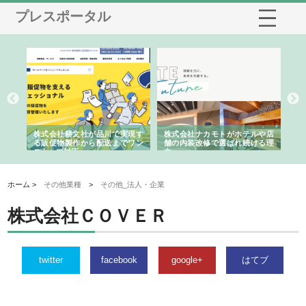
プレスポータル
ノー
株式会社耕文社が品川で実現す
株式会社ナカモトがホテルや店
株
の専
る販促物製作から配送までワン
舗の内装改修で選ばれ続ける理
れ
ストップ対応
由
強
ホーム >
その他業種
>
その他_法人・企業
株式会社ＣＯＶＥＲ
twitter
facebook
google+
はてブ