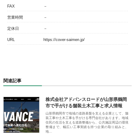
FAX
－
営業時間
－
定休日
－
URL
https://cover-saimen.jp/
関連記事
株式会社アドバンスロードが山形県鶴岡
市で手がける舗装土木工事と求人情報
山形県鶴岡市で地域の道路基盤を支える企業として、舗
装工事や土木工事を手がける専門会社があります。地域
住民の生活を支える道路整備から、公共施設周辺の環境
整備まで、幅広い工事実績を持つ企業の取り組みと、
地…