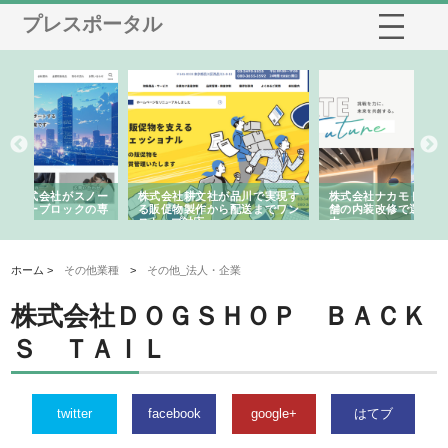
プレスポータル
ノー
株式会社耕文社が品川で実現す
株式会社ナカモトがホテルや店
株
の専
る販促物製作から配送までワン
舗の内装改修で選ばれ続ける理
れ
ストップ対応
由
強
ホーム >
その他業種
>
その他_法人・企業
株式会社ＤＯＧＳＨＯＰ ＢＡＣＫ
Ｓ ＴＡＩＬ
twitter
facebook
google+
はてブ