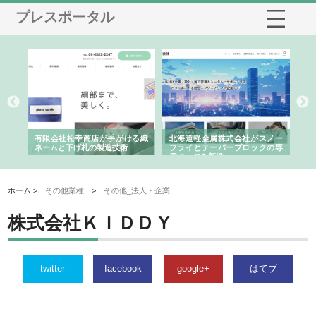
プレスポータル
多摩
有限会社松幸商店が手がける織
北海道軽金属株式会社がスノー
株
工事
ネームと下げ札の製造技術
フライとテーパーブロックの専
る
用ページを新設
ス
ホーム >
その他業種
>
その他_法人・企業
株式会社ＫＩＤＤＹ
twitter
facebook
google+
はてブ