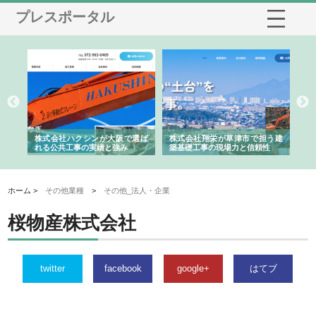
プレスポータル
社に
株式会社ハクシンが大阪で選ば
株式会社翔栄が草津市で担う建
株
制
れる公共工事の実績と強み
築基礎工事の現場力と信頼性
が
る
ホーム >
その他業種
>
その他_法人・企業
桜物産株式会社
twitter
facebook
google+
はてブ