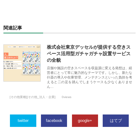
関連記事
株式会社東京デッセルが提供する空きス
ペース活用型ガチャガチャ設置サービス
の全貌
店舗や施設の空きスペースを収益源に変える発想は、経
営者にとって常に魅力的なテーマです。しかし、新たな
什器の導入や在庫管理、メンテナンスといった負担を考
えると二の足を踏んでしまうケースも少なくありませ
ん…
[その他業種][その他_法人・企業]
0views
twitter
facebook
google+
はてブ