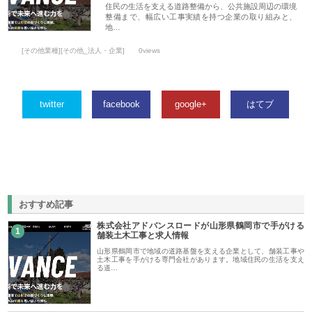
住民の生活を支える道路整備から、公共施設周辺の環境
整備まで、幅広い工事実績を持つ企業の取り組みと、
地…
[その他業種][その他_法人・企業]
0views
twitter
facebook
google+
はてブ
おすすめ記事
株式会社アドバンスロードが山形県鶴岡市で手がける
1
舗装土木工事と求人情報
山形県鶴岡市で地域の道路基盤を支える企業として、舗装工事や
土木工事を手がける専門会社があります。地域住民の生活を支え
る道…