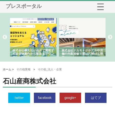
プレスポータル
ノー
株式会社耕文社が品川で実現す
株式会社ナカモトがホテルや店
株
の専
る販促物製作から配送までワン
舗の内装改修で選ばれ続ける理
れ
ストップ対応
由
強
ホーム >
その他業種
>
その他_法人・企業
石山産商株式会社
twitter
facebook
google+
はてブ