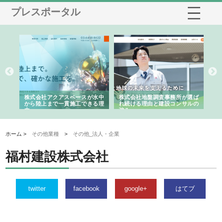
プレスポータル
シー
株式会社アクアスペースが水中
株式会社地盤調査事務所が選ば
株
ム導
から陸上まで一貫施工できる理
れ続ける理由と建設コンサルの
ス
由
強み
ホーム >
その他業種
>
その他_法人・企業
福村建設株式会社
twitter
facebook
google+
はてブ