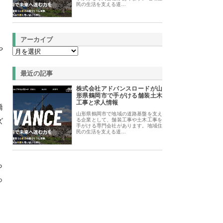
民の生活を支える道…
アーカイブ
や
。
最近の記事
株式会社アドバンスロードが山
形県鶴岡市で手がける舗装土木
工事と求人情報
橋
山形県鶴岡市で地域の道路基盤を支え
ズ
る企業として、舗装工事や土木工事を
手がける専門会社があります。地域住
民の生活を支える道…
ら
っ