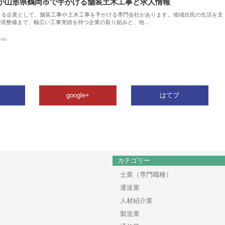
が山形県鶴岡市で手がける舗装土木工事と求人情報
える企業として、舗装工事や土木工事を手がける専門会社があります。地域住民の生活を支
環境整備まで、幅広い工事実績を持つ企業の取り組みと、地…
ews
google+
はてブ
カテゴリー
士業（専門職種）
運送業
人材紹介業
製造業