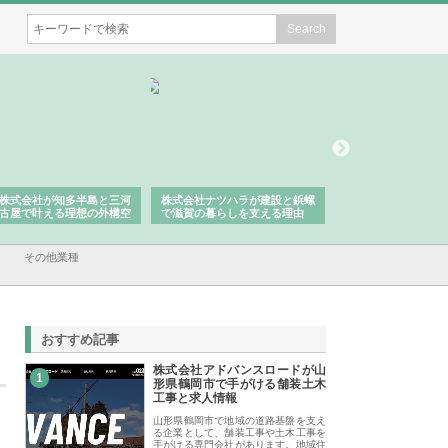
株式会社ナツハラが建設と鋲螺
株式会社メタルエースの企業サ
株式会社ＣＳＡ
で滋賀の暮らしを支える理由
イトが提供する充実した情報内
みを徹底解説
容とは
その他業種
おすすめ記事
株式会社アドバンスロードが山
1
形県鶴岡市で手がける舗装土木
工事と求人情報
山形県鶴岡市で地域の道路基盤を支え
る企業として、舗装工事や土木工事を
手がける専門会社があります。地域住