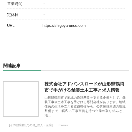
営業時間
－
定休日
－
URL
https://shigeya-unso.com
関連記事
株式会社アドバンスロードが山形県鶴岡
市で手がける舗装土木工事と求人情報
山形県鶴岡市で地域の道路基盤を支える企業として、舗
装工事や土木工事を手がける専門会社があります。地域
住民の生活を支える道路整備から、公共施設周辺の環境
整備まで、幅広い工事実績を持つ企業の取り組みと、
地…
[その他業種][その他_法人・企業]
0views