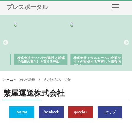
プレスポータル
三河
株式会社ナツハラが建設と鋲螺
株式会社メタルエースの企業サ
株
構空
で滋賀の暮らしを支える理由
イトが提供する充実した情報内
み
容とは
ホーム >
その他業種
>
その他_法人・企業
繁屋運送株式会社
twitter
facebook
google+
はてブ