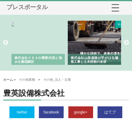
プレスポータル
業サ
株式会社ＣＳＡの事業内容と強
株式会社山形道路が手がける舗
ホ
報内
みを徹底解説
装工事と土木技術の全容
る
績
ホーム >
その他業種
>
その他_法人・企業
豊英設備株式会社
twitter
facebook
google+
はてブ