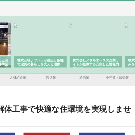
と三河
株式会社ナツハラが建設と鋲螺
株式会社メタルエースの企業サ
株式
外構空
で滋賀の暮らしを支える理由
イトが提供する充実した情報内
みを
容とは
人材紹介業
製造業
通信業
小売業・販売業
解体工事で快適な住環境を実現しませ