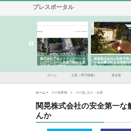
プレスポータル
ＯＮＯｃｏｍｐａｎｙ
株式会社アセットイノベーショ
庭楽株式会社が知多半島
ら広域配送を実現でき
ンのワンルーム投資で始める資
と名古屋で叶える理想の
産形成と老後準備
間
ホーム
士業（専門職種）
運送業
ホーム >
その他業種
>
その他_法人・企業
関晃株式会社の安全第一な
んか