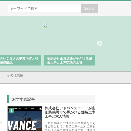
会社ＣＳＡの事業内容と強
株式会社山形道路が手がける舗
ホクシン設備株式会
徹底解説
装工事と土木技術の全容
る給排水空調消火設
績と強み
その他業種
おすすめ記事
株式会社アドバンスロードが山
1
形県鶴岡市で手がける舗装土木
工事と求人情報
山形県鶴岡市で地域の道路基盤を支え
る企業として、舗装工事や土木工事を
手がける専門会社があります。地域住