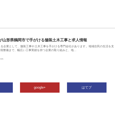
が山形県鶴岡市で手がける舗装土木工事と求人情報
える企業として、舗装工事や土木工事を手がける専門会社があります。地域住民の生活を支
環境整備まで、幅広い工事実績を持つ企業の取り組みと、地…
ews
google+
はてブ