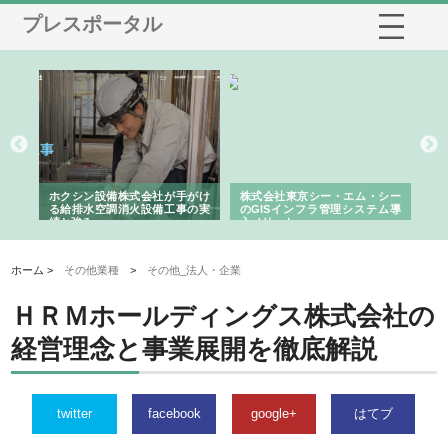
プレスポータル
る舗
ホクシン設備株式会社が手がけ
株式会社東京シー・エム・シー
株
る給排水空調消火設備工事の実
のGISインフラ管理システム導
か
績と強み
入メリット
由
ホーム >
その他業種
>
その他_法人・企業
ＨＲＭホールディングス株式会社の
経営理念と事業展開を徹底解説
twitter
facebook
google+
はてブ