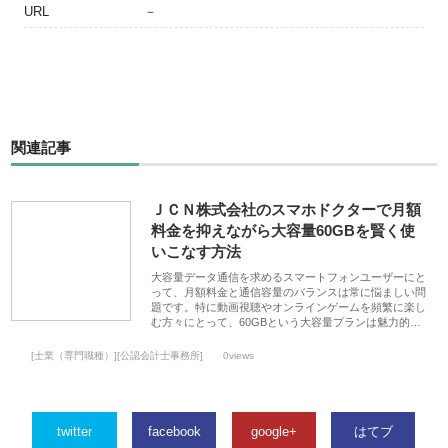
URL
－
関連記事
ＪＣＮ株式会社のスマホドクターで月額
料金を抑えながら大容量60GBを賢く使
いこなす方法
大容量データ通信を求めるスマートフォンユーザーにと
って、月額料金と通信容量のバランスは常に悩ましい問
題です。特に動画視聴やオンラインゲームを頻繁に楽し
む方々にとって、60GBという大容量プランは魅力的…
[士業（専門職種）][公認会計士事務所]
0views
twitter
facebook
google+
はてブ