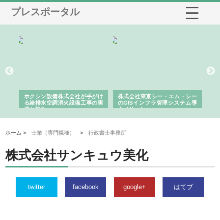
プレスポータル
る舗
ホクシン設備株式会社が手がけ
株式会社東京シー・エム・シー
株
る給排水空調消火設備工事の実
のGISインフラ管理システム導
か
績と強み
入メリット
由
ホーム >
士業（専門職種）
>
行政書士事務所
株式会社サンキュウ美化
twitter
facebook
google+
はてブ