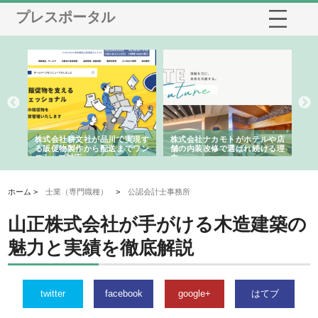
プレスポータル
ノー
株式会社耕文社が品川で実現す
株式会社ナカモトがホテルや店
株
の専
る販促物製作から配送までワン
舗の内装改修で選ばれ続ける理
れ
ストップ対応
由
強
ホーム >
士業（専門職種）
>
公認会計士事務所
山正株式会社が手がける木造建築の
魅力と実績を徹底解説
twitter
facebook
google+
はてブ