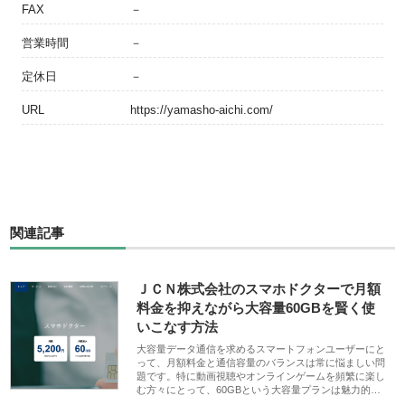
FAX
－
営業時間
－
定休日
－
URL
https://yamasho-aichi.com/
関連記事
ＪＣＮ株式会社のスマホドクターで月額
料金を抑えながら大容量60GBを賢く使
いこなす方法
大容量データ通信を求めるスマートフォンユーザーにと
って、月額料金と通信容量のバランスは常に悩ましい問
題です。特に動画視聴やオンラインゲームを頻繁に楽し
む方々にとって、60GBという大容量プランは魅力的…