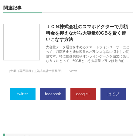
関連記事
ＪＣＮ株式会社のスマホドクターで月額
料金を抑えながら大容量60GBを賢く使
いこなす方法
大容量データ通信を求めるスマートフォンユーザーにと
って、月額料金と通信容量のバランスは常に悩ましい問
題です。特に動画視聴やオンラインゲームを頻繁に楽し
む方々にとって、60GBという大容量プランは魅力的…
[士業（専門職種）][公認会計士事務所]
0views
twitter
facebook
google+
はてブ