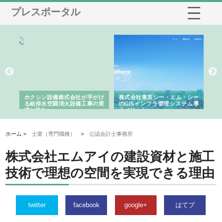
プレスポータル
る舗
ホクシン設備株式会社が手がけ
株式会社東京シー・エム・シー
株
る給排水空調消火設備工事の実
のGISインフラ管理システム導
か
績と強み
入メリット
由
ホーム >
士業（専門職種）
>
公認会計士事務所
株式会社エムアイの建設資材と施工
技術で理想の空間を実現できる理由
twitter
facebook
google+
はてブ