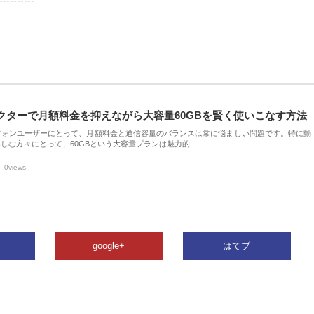
クターで月額料金を抑えながら大容量60GBを賢く使いこなす方法
フォンユーザーにとって、月額料金と通信容量のバランスは常に悩ましい問題です。特に動
しむ方々にとって、60GBという大容量プランは魅力的…
0views
google+
はてブ