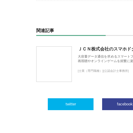
関連記事
ＪＣＮ株式会社のスマホド
大容量データ通信を求めるスマート
画視聴やオンラインゲームを頻繁に楽
[士業（専門職種）][公認会計士事務所]
twitter
facebook