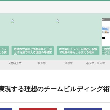
ーショ
庭楽株式会社が知多半島と三河
株式会社ナツハラが建設と鋲螺
株式
める資
と名古屋で叶える理想の外構空
で滋賀の暮らしを支える理由
イト
間
容と
人材紹介業
製造業
通信業
小売業・販売業
実現する理想のチームビルディング術