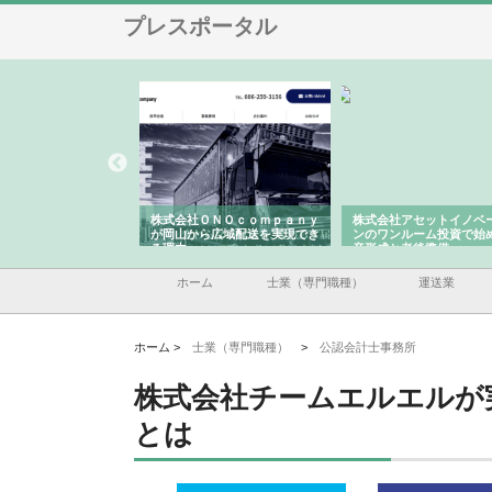
プレスポータル
翔栄が草津市で担う建
株式会社ＯＮＯｃｏｍｐａｎｙ
株式会社アセットイノベ
事の現場力と信頼性
が岡山から広域配送を実現でき
ンのワンルーム投資で始
る理由
産形成と老後準備
ホーム
士業（専門職種）
運送業
ホーム >
士業（専門職種）
>
公認会計士事務所
株式会社チームエルエルが
とは