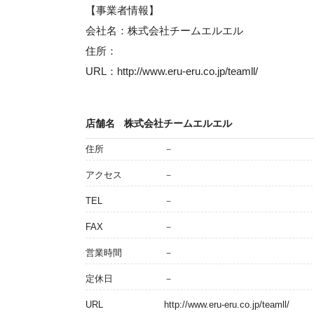
【事業者情報】
会社名：株式会社チームエルエル
住所：
URL：http://www.eru-eru.co.jp/teamll/
店舗名
株式会社チームエルエル
住所
－
アクセス
－
TEL
－
FAX
－
営業時間
－
定休日
－
URL
http://www.eru-eru.co.jp/teamll/