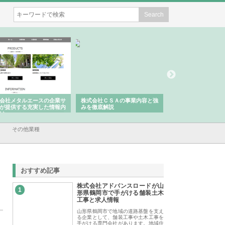
会社メタルエースの企業サ
株式会社ＣＳＡの事業内容と強
株式会社山形道路が
が提供する充実した情報内
みを徹底解説
装工事と土木技術の
は
その他業種
おすすめ記事
株式会社アドバンスロードが山
1
形県鶴岡市で手がける舗装土木
工事と求人情報
山形県鶴岡市で地域の道路基盤を支え
る企業として、舗装工事や土木工事を
手がける専門会社があります。地域住