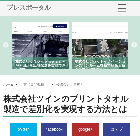
プレスポータル
う建
株式会社ＯＮＯｃｏｍｐａｎｙ
株式会社アセットイノベーショ
庭
性
が岡山から広域配送を実現でき
ンのワンルーム投資で始める資
と
る理由
産形成と老後準備
間
ホーム >
士業（専門職種）
>
公認会計士事務所
株式会社ツインのプリントタオル
製造で差別化を実現する方法とは
twitter
facebook
google+
はてブ