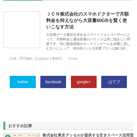
ＪＣＮ株式会社のスマホドクターで月額
料金を抑えながら大容量60GBを賢く使
いこなす方法
大容量データ通信を求めるスマートフォンユーザーにと
って、月額料金と通信容量のバランスは常に悩ましい問
題です。特に動画視聴やオンラインゲームを頻繁に楽し
む方々にとって、60GBという大容量プランは魅力的…
[士業（専門職種）][公認会計士事務所]
0views
twitter
facebook
google+
はてブ
おすすめ記事
株式会社東京デッセルが提供する空きスペース活用型