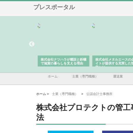
プレスポータル
会社が知多半島と三河
株式会社ナツハラが建設と鋲螺
株式会社メタルエースの
で叶える理想の外構空
で滋賀の暮らしを支える理由
イトが提供する充実した
容とは
ホーム
士業（専門職種）
運送業
ホーム >
士業（専門職種）
>
公認会計士事務所
株式会社プロテクトの管工
法