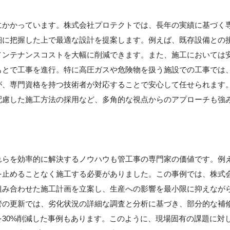
】
にかかっています。株式会社プロテクトでは、長年の実績に基づく
細に把握した上で最適な設計を提案します。例えば、既存設備との
メンテナンスコストを大幅に削減できます。また、施工においては
もとで工事を進行。特に高圧ガスや危険物を扱う施設での工事では
が、専門資格を持つ技術者が対応することで安心して任せられます
配慮した施工方法の採用など、多角的な視点からのアプローチも強
れらを効率的に解決するノウハウも管工事の専門家の価値です。例
を止めることなく施工する必要がありました。この事例では、株式
組み合わせた施工計画を立案し、生産への影響を最小限に抑えなが
管の更新では、劣化状況の詳細な調査と分析に基づき、部分的な補
30%削減した事例もあります。このように、現場固有の課題に対