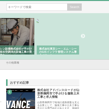
シン設備株式会社が手がけ
株式会社東京シー・エム・シー
株式会社アクアスペ
排水空調消火設備工事の実
のGISインフラ管理システム導
から陸上まで一貫施
強み
入メリット
由
その他業種
おすすめ記事
株式会社アドバンスロードが山
1
形県鶴岡市で手がける舗装土木
工事と求人情報
山形県鶴岡市で地域の道路基盤を支え
る企業として、舗装工事や土木工事を
手がける専門会社があります。地域住