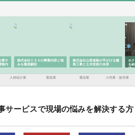
企業サ
株式会社ＣＳＡの事業内容と強
株式会社山形道路が手がける舗
ホク
情報内
みを徹底解説
装工事と土木技術の全容
る給
績と
人材紹介業
製造業
通信業
小売業・販売業
事サービスで現場の悩みを解決する方