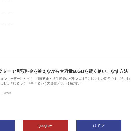
クターで月額料金を抑えながら大容量60GBを賢く使いこなす方法
フォンユーザーにとって、月額料金と通信容量のバランスは常に悩ましい問題です。特に動
しむ方々にとって、60GBという大容量プランは魅力的…
0views
google+
はてブ