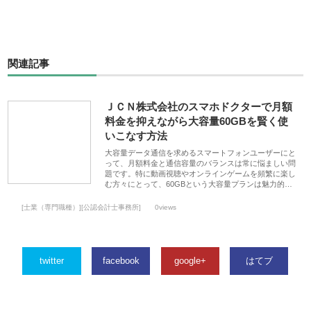
関連記事
ＪＣＮ株式会社のスマホドクターで月額
料金を抑えながら大容量60GBを賢く使
いこなす方法
大容量データ通信を求めるスマートフォンユーザーにと
って、月額料金と通信容量のバランスは常に悩ましい問
題です。特に動画視聴やオンラインゲームを頻繁に楽し
む方々にとって、60GBという大容量プランは魅力的…
[士業（専門職種）][公認会計士事務所]
0views
twitter
facebook
google+
はてブ