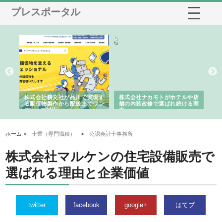
プレスポータル
ノー
株式会社耕文社が品川で実現す
株式会社ナカモトがホテルや店
株
の専
る販促物製作から配送までワン
舗の内装改修で選ばれ続ける理
れ
ストップ対応
由
強
ホーム >
士業（専門職種）
>
公認会計士事務所
株式会社マルケンの住宅設備販売で
選ばれる理由と企業価値
twitter
facebook
google+
はてブ