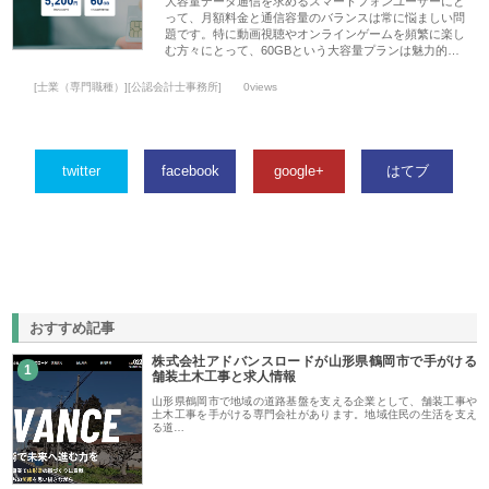
大容量データ通信を求めるスマートフォンユーザーにと
って、月額料金と通信容量のバランスは常に悩ましい問
題です。特に動画視聴やオンラインゲームを頻繁に楽し
む方々にとって、60GBという大容量プランは魅力的…
[士業（専門職種）][公認会計士事務所]
0views
twitter
facebook
google+
はてブ
おすすめ記事
株式会社アドバンスロードが山形県鶴岡市で手がける
1
舗装土木工事と求人情報
山形県鶴岡市で地域の道路基盤を支える企業として、舗装工事や
土木工事を手がける専門会社があります。地域住民の生活を支え
る道…