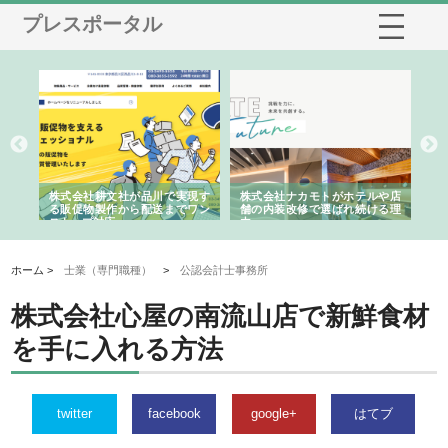
プレスポータル
ノー
株式会社耕文社が品川で実現す
株式会社ナカモトがホテルや店
株
の専
る販促物製作から配送までワン
舗の内装改修で選ばれ続ける理
れ
ストップ対応
由
強
ホーム >
士業（専門職種）
>
公認会計士事務所
株式会社心屋の南流山店で新鮮食材
を手に入れる方法
twitter
facebook
google+
はてブ