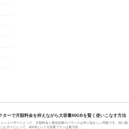
クターで月額料金を抑えながら大容量60GBを賢く使いこなす方法
フォンユーザーにとって、月額料金と通信容量のバランスは常に悩ましい問題です。特に動
しむ方々にとって、60GBという大容量プランは魅力的…