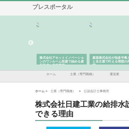
プレスポータル
式会社アセットイノベーショ
庭楽株式会社が知多半島と三河
株式会社ナツハラが
のワンルーム投資で始める資
と名古屋で叶える理想の外構空
で滋賀の暮らしを支
形成と老後準備
間
ホーム
士業（専門職種）
運送業
ホーム >
士業（専門職種）
>
公認会計士事務所
株式会社日建工業の給排水
できる理由