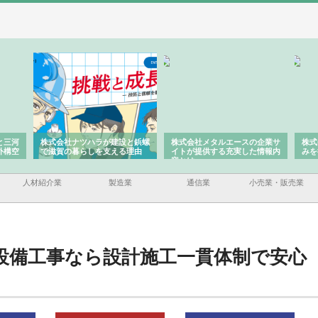
建設と鋲螺
株式会社メタルエースの企業サ
株式会社ＣＳＡの事業内容と強
える理由
イトが提供する充実した情報内
みを徹底解説
容とは
人材紹介業
製造業
通信業
小売業・販売業
設備工事なら設計施工一貫体制で安心