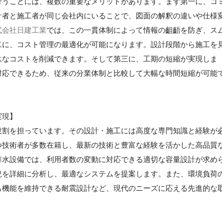
行うことには、複数の重要なメリットがあります。まず第一に、コ
計者と施工者が同じ会社内にいることで、図面の解釈の違いや仕様
式会社日建工業
では、この一貫体制によって情報の齟齬を防ぎ、ス
二に、コスト管理の最適化が可能になります。設計段階から施工を
駄なコストを削減できます。そして第三に、工期の短縮が実現しま
対応できるため、従来の分業体制と比較して大幅な時間短縮が可能
実現】
役割を担っています。その設計・施工には高度な専門知識と経験が
つ技術者が多数在籍し、最新の技術と豊富な経験を活かした高品質
排水設備では、利用者数の変動に対応できる適切な容量設計が求め
況を詳細に分析し、最適なシステムを提案します。また、環境負荷
も機能を維持できる耐震設計など、現代のニーズに応える先進的な