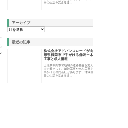
民の生活を支える道…
アーカイブ
ン
最近の記事
あ
株式会社アドバンスロードが山
ど
形県鶴岡市で手がける舗装土木
工事と求人情報
山形県鶴岡市で地域の道路基盤を支え
る企業として、舗装工事や土木工事を
手がける専門会社があります。地域住
民の生活を支える道…