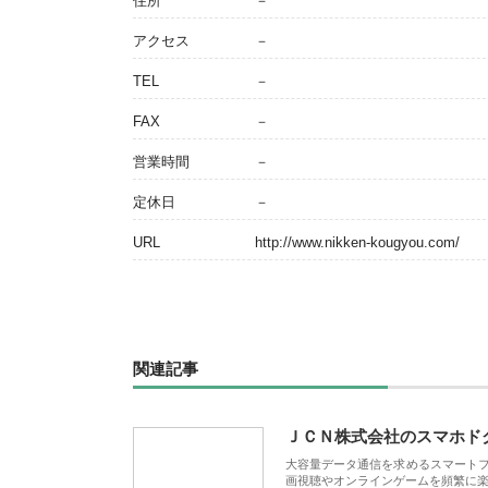
住所
－
アクセス
－
TEL
－
FAX
－
営業時間
－
定休日
－
URL
http://www.nikken-kougyou.com/
関連記事
ＪＣＮ株式会社のスマホド
大容量データ通信を求めるスマート
画視聴やオンラインゲームを頻繁に楽