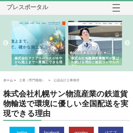
プレスポータル
シー
株式会社アクアスペースが水中
株式会社地盤調査事務所が選ば
株
ム導
から陸上まで一貫施工できる理
れ続ける理由と建設コンサルの
ス
由
強み
ホーム >
士業（専門職種）
>
公認会計士事務所
株式会社札幌サン物流産業の鉄道貨
物輸送で環境に優しい全国配送を実
現できる理由
twitter
facebook
google+
はてブ