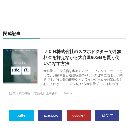
関連記事
ＪＣＮ株式会社のスマホドクターで月額
料金を抑えながら大容量60GBを賢く使
いこなす方法
大容量データ通信を求めるスマートフォンユーザーにと
って、月額料金と通信容量のバランスは常に悩ましい問
題です。特に動画視聴やオンラインゲームを頻繁に楽し
む方々にとって、60GBという大容量プランは魅力的…
[士業（専門職種）][公認会計士事務所]
0views
twitter
facebook
google+
はてブ