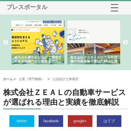
プレスポータル
ノー
株式会社耕文社が品川で実現す
株式会社ナカモトがホテルや店
株
の専
る販促物製作から配送までワン
舗の内装改修で選ばれ続ける理
れ
ストップ対応
由
強
ホーム >
士業（専門職種）
>
公認会計士事務所
株式会社ＺＥＡＬの自動車サービス
が選ばれる理由と実績を徹底解説
twitter
facebook
google+
はてブ