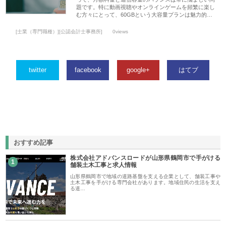
題です。特に動画視聴やオンラインゲームを頻繁に楽し
む方々にとって、60GBという大容量プランは魅力的…
[士業（専門職種）][公認会計士事務所]
0views
twitter
facebook
google+
はてブ
おすすめ記事
株式会社アドバンスロードが山形県鶴岡市で手がける
1
舗装土木工事と求人情報
山形県鶴岡市で地域の道路基盤を支える企業として、舗装工事や
土木工事を手がける専門会社があります。地域住民の生活を支え
る道…