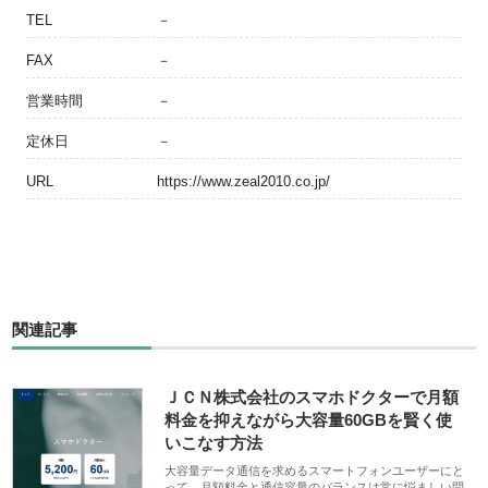
TEL
－
FAX
－
営業時間
－
定休日
－
URL
https://www.zeal2010.co.jp/
関連記事
ＪＣＮ株式会社のスマホドクターで月額
料金を抑えながら大容量60GBを賢く使
いこなす方法
大容量データ通信を求めるスマートフォンユーザーにと
って、月額料金と通信容量のバランスは常に悩ましい問