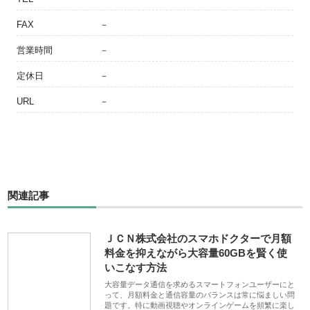
FAX
－
営業時間
－
定休日
－
URL
－
関連記事
ＪＣＮ株式会社のスマホドクターで月額
料金を抑えながら大容量60GBを賢く使
いこなす方法
大容量データ通信を求めるスマートフォンユーザーにと
って、月額料金と通信容量のバランスは常に悩ましい問
題です。特に動画視聴やオンラインゲームを頻繁に楽し