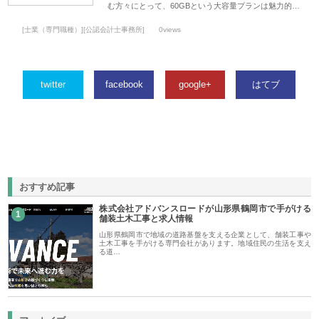
む方々にとって、60GBという大容量プランは魅力的…
[士業（専門職種）][公認会計士事務所]
0views
twitter
facebook
google+
はてブ
おすすめ記事
株式会社アドバンスロードが山形県鶴岡市で手がける
1
舗装土木工事と求人情報
山形県鶴岡市で地域の道路基盤を支える企業として、舗装工事や
土木工事を手がける専門会社があります。地域住民の生活を支え
る道…