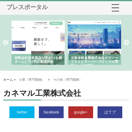
プレスポータル
多摩
有限会社松幸商店が手がける織
北海道軽金属株式会社がスノー
株
工事
ネームと下げ札の製造技術
フライとテーパーブロックの専
る
用ページを新設
ス
ホーム >
士業（専門職種）
>
その他（専門職種）
カネマル工業株式会社
twitter
facebook
google+
はてブ