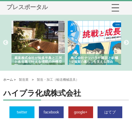
プレスポータル
ショ
庭楽株式会社が知多半島と三河
株式会社ナツハラが建設と鋲螺
株
る資
と名古屋で叶える理想の外構空
で滋賀の暮らしを支える理由
イ
間
容
ホーム >
製造業
>
製造・加工（輸送機械器具）
ハイプラ化成株式会社
twitter
facebook
google+
はてブ