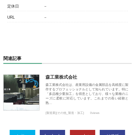
定休日
－
URL
－
関連記事
森工業株式会社
森工業株式会社は、産業用設備の金属部品を高精度に製
作するプロフェッショナルとして知られています。特に
「多品種少量加工」を得意としており、様々な業種のニ
ーズに柔軟に対応しています。これまでの長い経験と
熟…
[製造業][その他_製造・加工]
0views