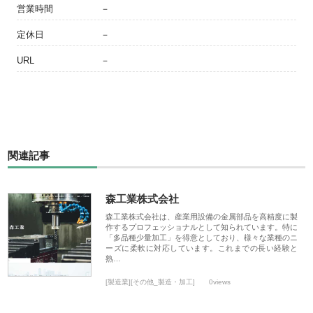
営業時間
－
定休日
－
URL
－
関連記事
森工業株式会社
森工業株式会社は、産業用設備の金属部品を高精度に製
作するプロフェッショナルとして知られています。特に
「多品種少量加工」を得意としており、様々な業種のニ
ーズに柔軟に対応しています。これまでの長い経験と
熟…
[製造業][その他_製造・加工]
0views