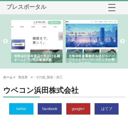
プレスポータル
多摩
有限会社松幸商店が手がける織
北海道軽金属株式会社がスノー
株
工事
ネームと下げ札の製造技術
フライとテーパーブロックの専
る
用ページを新設
ス
ホーム >
製造業
>
その他_製造・加工
ウベコン浜田株式会社
twitter
facebook
google+
はてブ