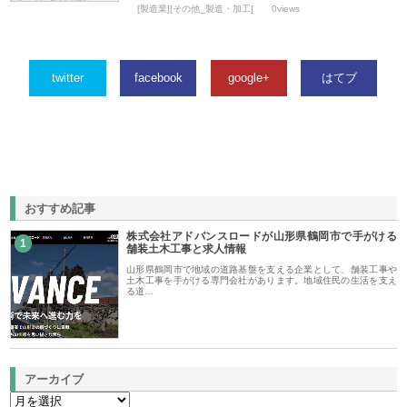
[製造業][その他_製造・加工]
0views
twitter
facebook
google+
はてブ
おすすめ記事
株式会社アドバンスロードが山形県鶴岡市で手がける
1
舗装土木工事と求人情報
山形県鶴岡市で地域の道路基盤を支える企業として、舗装工事や
土木工事を手がける専門会社があります。地域住民の生活を支え
る道…
アーカイブ