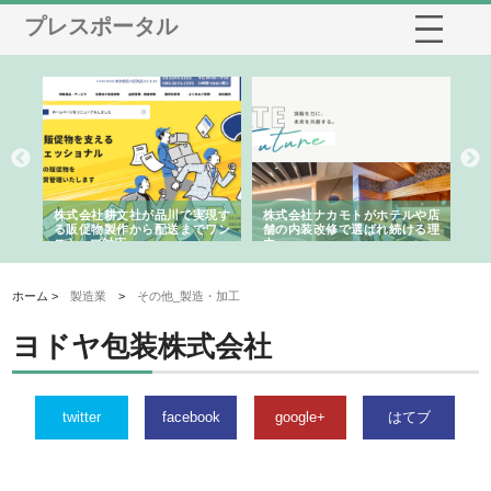
プレスポータル
ノー
株式会社耕文社が品川で実現す
株式会社ナカモトがホテルや店
株
の専
る販促物製作から配送までワン
舗の内装改修で選ばれ続ける理
れ
ストップ対応
由
強
ホーム >
製造業
>
その他_製造・加工
ヨドヤ包装株式会社
twitter
facebook
google+
はてブ