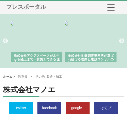
プレスポータル
シー
株式会社アクアスペースが水中
株式会社地盤調査事務所が選ば
株
ム導
から陸上まで一貫施工できる理
れ続ける理由と建設コンサルの
ス
由
強み
ホーム >
製造業
>
その他_製造・加工
株式会社マノエ
twitter
facebook
google+
はてブ