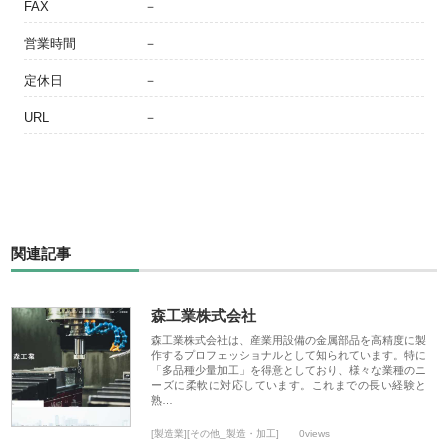
FAX
－
営業時間
－
定休日
－
URL
－
関連記事
森工業株式会社
森工業株式会社は、産業用設備の金属部品を高精度に製
作するプロフェッショナルとして知られています。特に
「多品種少量加工」を得意としており、様々な業種のニ
ーズに柔軟に対応しています。これまでの長い経験と
熟…
[製造業][その他_製造・加工]
0views