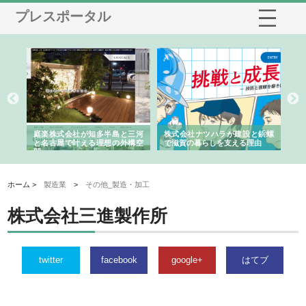
プレスポータル
ショ
庭楽株式会社が知多半島と三河
株式会社ナツハラが建設と鋲螺
株
る資
と名古屋で叶える理想の外構空
で滋賀の暮らしを支える理由
イ
間
容
ホーム >
製造業
>
その他_製造・加工
株式会社三進製作所
twitter
facebook
google+
はてブ