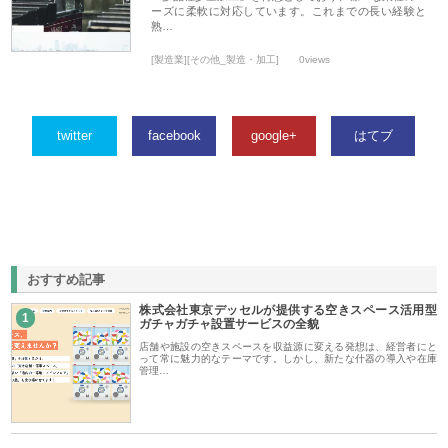
ーズに柔軟に対応しています。これまでの長い経験と
熟…
[製造業][その他_製造・加工]
0views
twitter
facebook
google+
はてブ
おすすめ記事
株式会社東京デッセルが提供する空きスペース活用型
1
ガチャガチャ設置サービスの全貌
店舗や施設の空きスペースを収益源に変える発想は、経営者にと
って常に魅力的なテーマです。しかし、新たな什器の導入や在庫
管理…