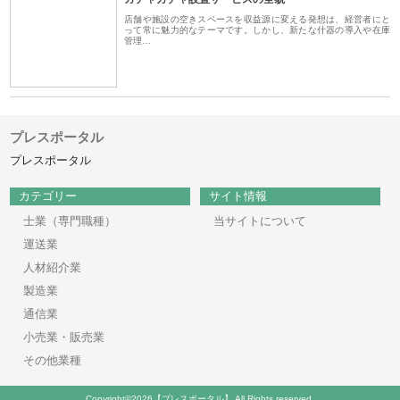
店舗や施設の空きスペースを収益源に変える発想は、経営者にと
って常に魅力的なテーマです。しかし、新たな什器の導入や在庫
管理…
プレスポータル
プレスポータル
カテゴリー
サイト情報
士業（専門職種）
当サイトについて
運送業
人材紹介業
製造業
通信業
小売業・販売業
その他業種
Copyright©2026【プレスポータル】 All Rights reserved.