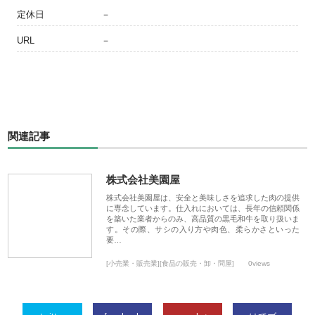
定休日
－
URL
－
関連記事
株式会社美園屋
株式会社美園屋は、安全と美味しさを追求した肉の提供
に専念しています。仕入れにおいては、長年の信頼関係
を築いた業者からのみ、高品質の黒毛和牛を取り扱いま
す。その際、サシの入り方や肉色、柔らかさといった
要…
[小売業・販売業][食品の販売・卸・問屋]
0views