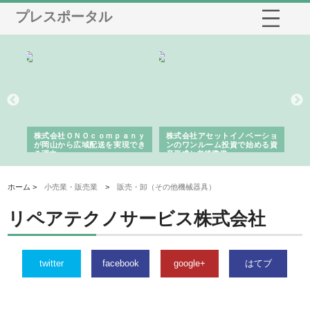
プレスポータル
う建
株式会社ＯＮＯｃｏｍｐａｎｙ
株式会社アセットイノベーショ
庭
性
が岡山から広域配送を実現でき
ンのワンルーム投資で始める資
と
る理由
産形成と老後準備
間
ホーム >
小売業・販売業
>
販売・卸（その他機械器具）
リペアテクノサービス株式会社
twitter
facebook
google+
はてブ