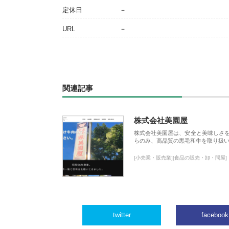
定休日
－
URL
－
関連記事
株式会社美園屋
株式会社美園屋は、安全と美味しさ
らのみ、高品質の黒毛和牛を取り扱
[小売業・販売業][食品の販売・卸・問屋]
twitter
facebook