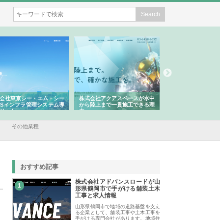
会社アクアスペースが水中
株式会社地盤調査事務所が選ば
株式会社名神精工の
陸上まで一貫施工できる理
れ続ける理由と建設コンサルの
スリリース一覧と注
強み
その他業種
おすすめ記事
株式会社アドバンスロードが山
1
形県鶴岡市で手がける舗装土木
工事と求人情報
山形県鶴岡市で地域の道路基盤を支え
る企業として、舗装工事や土木工事を
手がける専門会社があります。地域住