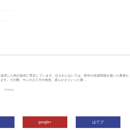
を追求した肉の提供に専念しています。仕入れにおいては、長年の信頼関係を築いた業者か
います。その際、サシの入り方や肉色、柔らかさといった要…
0views
google+
はてブ