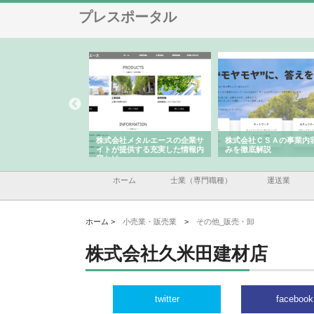
プレスポータル
メタルエースの企業サ
株式会社ＣＳＡの事業内容と強
株式会社山形道路が手が
供する充実した情報内
みを徹底解説
装工事と土木技術の全容
ホーム
士業（専門職種）
運送業
ホーム >
小売業・販売業
>
その他_販売・卸
株式会社久米田建材店
twitter
facebook