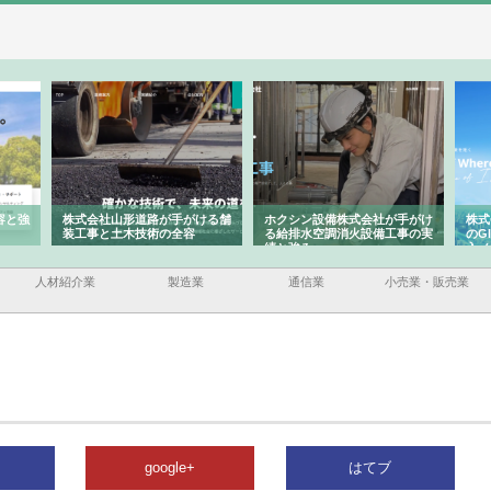
ける舗
ホクシン設備株式会社が手がけ
株式会社東京シー・エム・シー
株式
る給排水空調消火設備工事の実
のGISインフラ管理システム導
から
績と強み
入メリット
由
人材紹介業
製造業
通信業
小売業・販売業
google+
はてブ