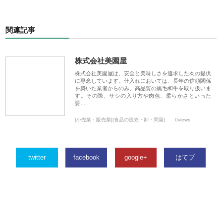
関連記事
株式会社美園屋
株式会社美園屋は、安全と美味しさを追求した肉の提供
に専念しています。仕入れにおいては、長年の信頼関係
を築いた業者からのみ、高品質の黒毛和牛を取り扱いま
す。その際、サシの入り方や肉色、柔らかさといった
要…
[小売業・販売業][食品の販売・卸・問屋]
0views
twitter
facebook
google+
はてブ