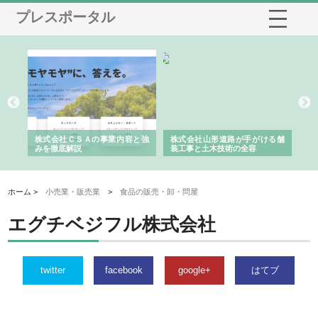
プレスポータル
業サ
株式会社ＣＳＡの事業内容と強
株式会社山形道路が手がける舗
ホ
報内
みを徹底解説
装工事と土木技術の全容
る
績
ホーム >
小売業・販売業
>
食品の販売・卸・問屋
エグチベジフル株式会社
twitter
facebook
google+
はてブ