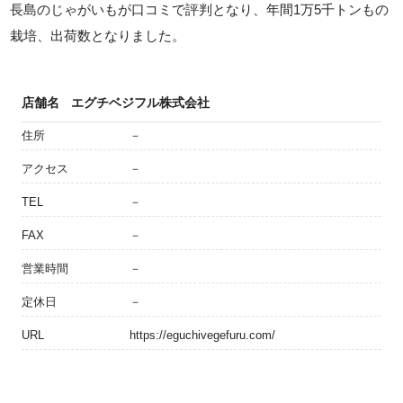
長島のじゃがいもが口コミで評判となり、年間1万5千トンもの
栽培、出荷数となりました。
店舗名
エグチベジフル株式会社
住所
－
アクセス
－
TEL
－
FAX
－
営業時間
－
定休日
－
URL
https://eguchivegefuru.com/