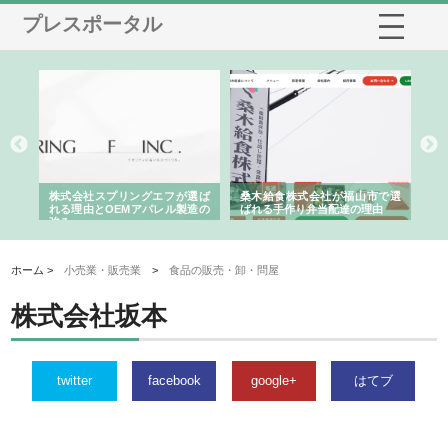
プレスポータル
や店
株式会社スプリングエフが選ば
桑木給食株式会社が福山市で選
株
る理
れる理由とOEMアパレル製造の
ばれる手作り弁当配達の理由
れ
強み
ホーム >
小売業・販売業
>
食品の販売・卸・問屋
株式会社坂本
twitter
facebook
google+
はてブ