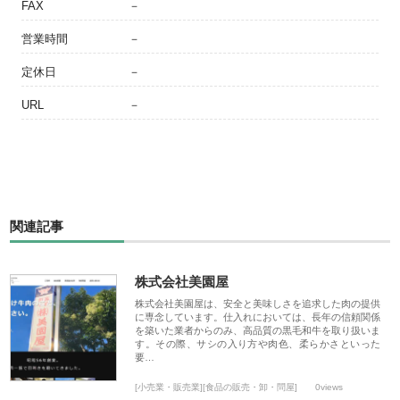
FAX
－
営業時間
－
定休日
－
URL
－
関連記事
株式会社美園屋
株式会社美園屋は、安全と美味しさを追求した肉の提供
に専念しています。仕入れにおいては、長年の信頼関係
を築いた業者からのみ、高品質の黒毛和牛を取り扱いま
す。その際、サシの入り方や肉色、柔らかさといった
要…
[小売業・販売業][食品の販売・卸・問屋]
0views