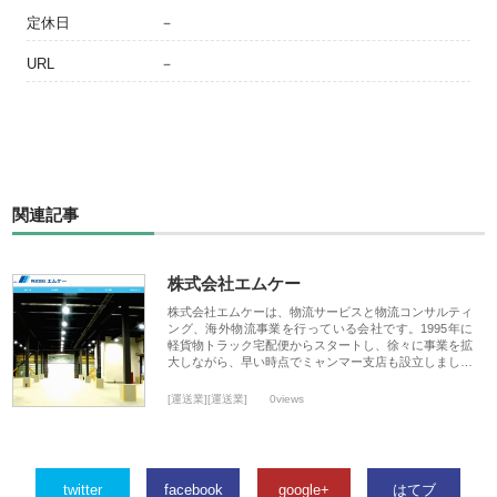
定休日
－
URL
－
関連記事
株式会社エムケー
株式会社エムケーは、物流サービスと物流コンサルティ
ング、海外物流事業を行っている会社です。1995年に
軽貨物トラック宅配便からスタートし、徐々に事業を拡
大しながら、早い時点でミャンマー支店も設立しまし…
[運送業][運送業]
0views
twitter
facebook
google+
はてブ