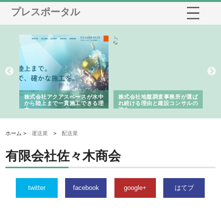
プレスポータル
ペースが水中
株式会社地盤調査事務所が選ば
株式会社名神精工の最新ニュ
施工できる理
れ続ける理由と建設コンサルの
スリリース一覧と注目トピック
強み
ホーム >
運送業
>
配送業
有限会社佐々木商会
twitter
facebook
google+
はてブ