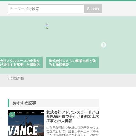
会社メタルエースの企業サ
株式会社ＣＳＡの事業内容と強
株式会社山形道路が
が提供する充実した情報内
みを徹底解説
装工事と土木技術の
は
その他業種
おすすめ記事
株式会社アドバンスロードが山
1
形県鶴岡市で手がける舗装土木
工事と求人情報
山形県鶴岡市で地域の道路基盤を支え
る企業として、舗装工事や土木工事を
手がける専門会社があります。地域住