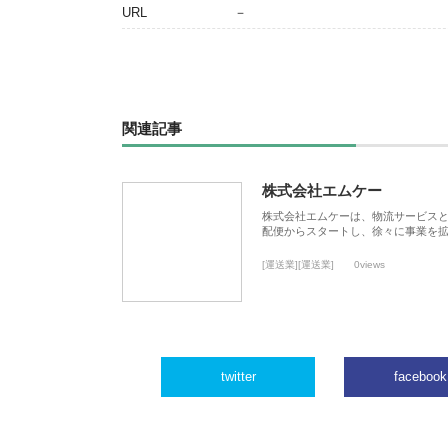
URL
－
関連記事
株式会社エムケー
株式会社エムケーは、物流サービスと
配便からスタートし、徐々に事業を
[運送業][運送業]
0views
twitter
facebook