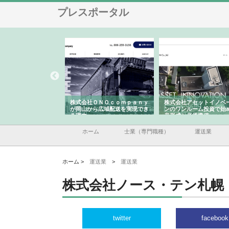
プレスポータル
翔栄が草津市で担う建
株式会社ＯＮＯｃｏｍｐａｎｙ
株式会社アセットイノベ
事の現場力と信頼性
が岡山から広域配送を実現でき
ンのワンルーム投資で始
る理由
産形成と老後準備
ホーム
士業（専門職種）
運送業
ホーム >
運送業
>
運送業
株式会社ノース・テン札幌
twitter
facebook