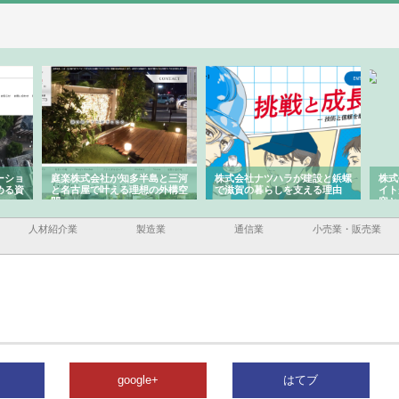
ーショ
庭楽株式会社が知多半島と三河
株式会社ナツハラが建設と鋲螺
株式
める資
と名古屋で叶える理想の外構空
で滋賀の暮らしを支える理由
イト
間
容と
人材紹介業
製造業
通信業
小売業・販売業
google+
はてブ