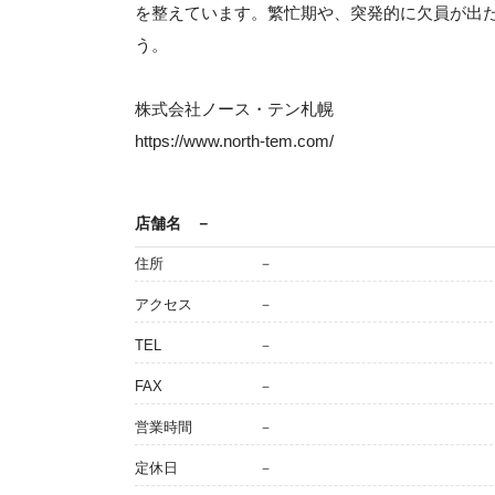
を整えています。繁忙期や、突発的に欠員が出
う。
株式会社ノース・テン札幌
https://www.north-tem.com/
店舗名
－
住所
－
アクセス
－
TEL
－
FAX
－
営業時間
－
定休日
－